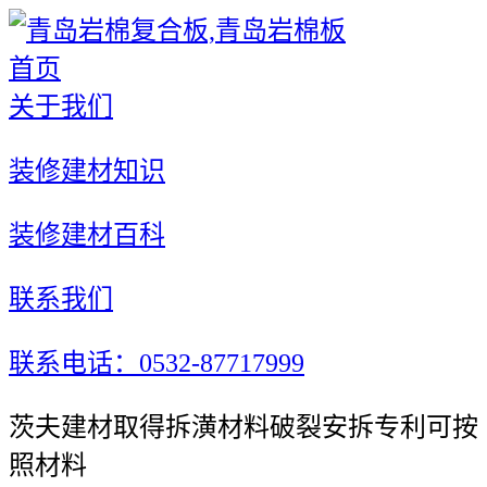
首页
关于我们
装修建材知识
装修建材百科
联系我们
联系电话：0532-87717999
茨夫建材取得拆潢材料破裂安拆专利可按
照材料