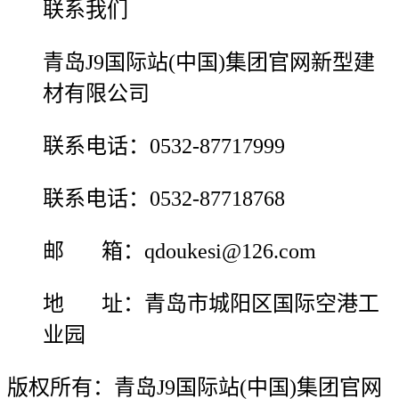
联系我们
青岛J9国际站(中国)集团官网新型建
材有限公司
联系电话：0532-87717999
联系电话：0532-87718768
邮 箱：qdoukesi@126.com
地 址：青岛市城阳区国际空港工
业园
版权所有：青岛J9国际站(中国)集团官网