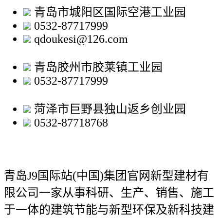
青岛市城阳区国际空港工业园
0532-87717999
qdoukesi@126.com
青岛胶州市胶莱镇工业园
0532-87717999
菏泽市巨野县独山返乡创业园
0532-87718768
青岛J9国际站(中国)集团官网新型建材有
限公司
一家从事科研、生产、销售、施工
于一体的建筑节能与新型环保及新科技建