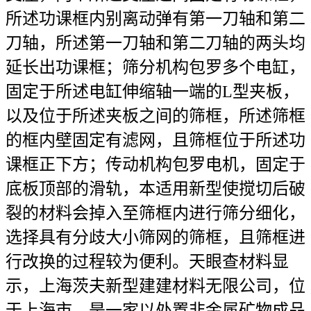
所述功课框内别离动弹有第一刀轴和第二
刀轴，所述第一刀轴和第二刀轴的两头均
延长出功课框；筛分机构包罗多个电缸，
固定于所述电缸伸缩轴一端的L型夹板，
以及位于所述夹板之间的筛框，所述筛框
的框内壁固定有滤网，且筛框位于所述功
课框正下方；传动机构包罗电机，固定于
底板顶部的滑轨，本适用新型使搅切后破
裂的材料会掉入至筛框内进行筛分细化，
选择具有分歧大小筛网的筛框，且筛框进
行改换的过程较为便利。天眼查材料显
示，上海茨夫新型建建材料无限公司，位
于上海市，是一家以处置非金属矿物成品