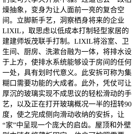
燥抽象，变身为让人面前一亮的复合空
间。立脚新手艺，洞察栖身将来的企业
LIXIL，取思虑以低成本打制轻型家居的
建建师坂茂联手打制。LIXIL将浴室、卫
生间、厨房、洗漱台融为一体，将排水设
于上方，使排水系统能够设于房间的任何
一处，具有划时代意义。此安拆可称为集
糊口需要功能的大成者。此外，凭仗可让
厚沉的玻璃实现不成思议的轻松滑动的手
艺，以及正在打开玻璃概况一半的扭转90
度，使之完成侧向滑动收纳的安拆，让
“家”中呈现一个庞大的启齿。屋顶和外壁