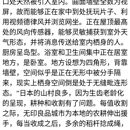
口处天然被引入室内。曲面墙壁全数为视
屏，故而能够正在家中到处抚玩片子、利
用视频德律风并浏览网坐。正在屋顶最髙
处的风向传感器，能够灵敏捕获到室外天
气形态，并将消息传送给室内栖身的人。
厨房呈岛型。浴室和卫生间集中正在居室
地方，是卧室。地方设想为四角形，背靠
墙壁，空间似乎是正在无形中被分手隔
来，现实上栖身空间倒是处于无缝毗连形
态。”日本的山村良多，因为生齿老龄化
的呈现，耕种和收割有了问题。每值收割
之际，无印良品城市为本地的农耕伸出援
手，每当收成之后，多余的稻杆捻成绳，