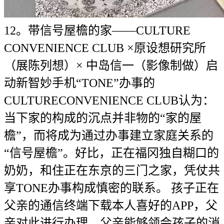
12。带信号屋檐的家——CULTURE
CONVENIENCE CLUB ×原设想研究所
（展陈列想）× 中岛信一（影像制做）启
动新智妙手机“TONE”办事的
CULTURECONVENIENCE CLUB认为：
当下家的构成的沉点并非物的“家的屋
檐”，而将成为通过办事建立家庭关系的
“信号屋檐”。好比，正在福冈独自糊口的
奶奶，和住正在东京的三门之家，凭仗共
享TONE办事构成慎密的联系。 孩子正在
父亲的通信终端下载本人喜好的APP，父
亲对此进行办理。父亲能够领会孩子的消