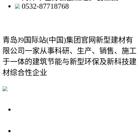
0532-87718768
青岛J9国际站(中国)集团官网新型建材有
限公司
一家从事科研、生产、销售、施工
于一体的建筑节能与新型环保及新科技建
材综合性企业
关于我们
装修建材知识