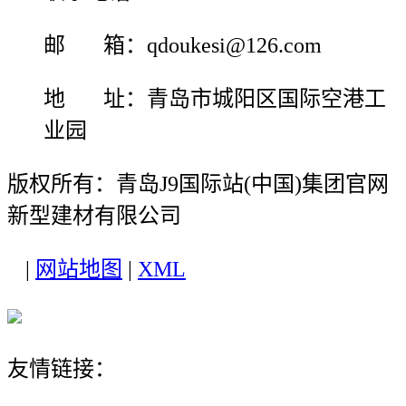
邮 箱：qdoukesi@126.com
地 址：青岛市城阳区国际空港工
业园
版权所有：青岛J9国际站(中国)集团官网
新型建材有限公司
|
网站地图
|
XML
友情链接：