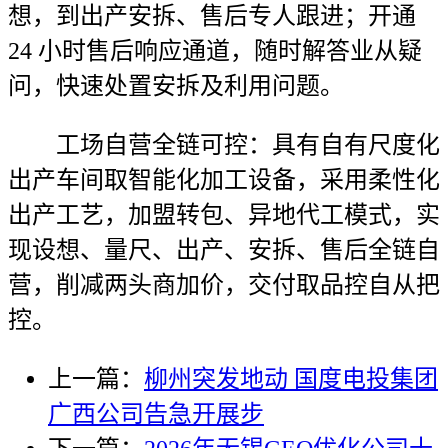
想，到出产安拆、售后专人跟进；开通
24 小时售后响应通道，随时解答业从疑
问，快速处置安拆及利用问题。
工场自营全链可控：具有自有尺度化
出产车间取智能化加工设备，采用柔性化
出产工艺，加盟转包、异地代工模式，实
现设想、量尺、出产、安拆、售后全链自
营，削减两头商加价，交付取品控自从把
控。
上一篇：
柳州突发地动 国度电投集团
广西公司告急开展步