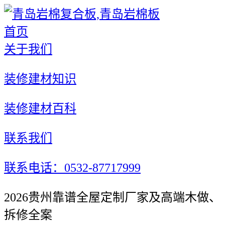
首页
关于我们
装修建材知识
装修建材百科
联系我们
联系电话：0532-87717999
2026贵州靠谱全屋定制厂家及高端木做、
拆修全案