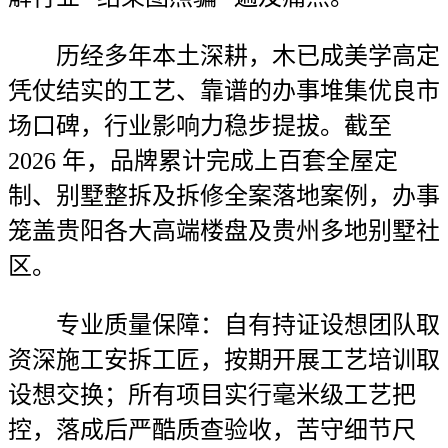
历经多年本土深耕，木已成美学高定
凭仗结实的工艺、靠谱的办事堆集优良市
场口碑，行业影响力稳步提拔。截至
2026 年，品牌累计完成上百套全屋定
制、别墅整拆及拆修全案落地案例，办事
笼盖贵阳各大高端楼盘及贵州多地别墅社
区。
专业质量保障：自有持证设想团队取
资深施工安拆工匠，按期开展工艺培训取
设想交换；所有项目实行毫米级工艺把
控，落成后严酷质查验收，苦守细节尺