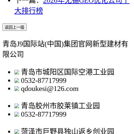
下一篇：
2026年无锡GEO优化公司十
大排行榜
返回上一级
青岛J9国际站(中国)集团官网新型建材有
限公司
青岛市城阳区国际空港工业园
0532-87717999
qdoukesi@126.com
青岛胶州市胶莱镇工业园
0532-87717999
菏泽市巨野县独山返乡创业园