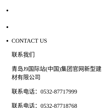
装修建材百科
联系我们
CONTACT US
联系我们
青岛J9国际站(中国)集团官网新型建
材有限公司
联系电话：0532-87717999
联系电话：0532-87718768