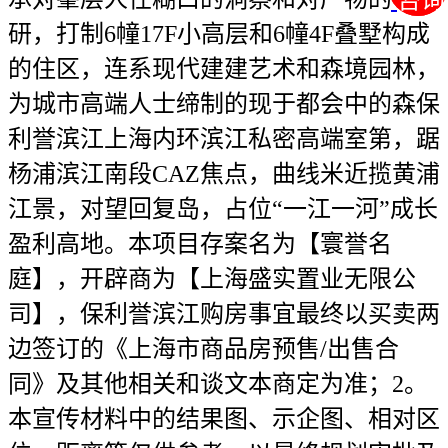
咨询
咨询
研，打制6幢17F小高层和6幢4F叠墅构成
的住区，连系现代建建艺术和森境园林，
为城市高端人士缔制的现于都会中的森保
利誉滨江上海内环滨江私密高端室第，踞
杨浦滨江南段CAZ焦点，曲线米近揽黄浦
江景，对望回复岛，占位“一江一河”成长
盈利高地。本项目存案名为【寰誉名
庭】，开辟商为【上海盛实置业无限公
司】，保利誉滨江购房事宜最终以买卖两
边签订的《上海市商品房预售/出售合
同》及其他相关和谈文本商定为准；2。
本宣传材料中的结果图、示企图、相对区