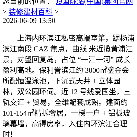
您当前的位置：
J9国际站(中国)集团官网
>
装修建材百科
>
2026-06-09 13:50
上海内环滨江私密高端室第，踞杨浦
滨江南段 CAZ 焦点，曲线 米近揽黄浦江
景，对望回复岛，占位 “一江一河” 成长
盈利高地。保利誉滨江约 3000㎡鎏金会
所配恒温泳池，下沉式天井 + 立体园
林，双公园环伺。近 12 号线爱国坐，三
轨交汇 + 贸易，全维配套成熟。建面约
101-154㎡精拆奢居，一梯一户 + 铝板玻
璃幕墙，高得房率，入住内环滨江合理
时！