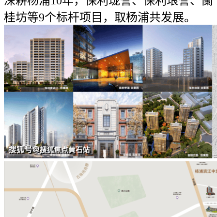
深耕杨浦10年，保利珑誉、保利琅誉、籣
桂坊等9个标杆项目，取杨浦共发展。