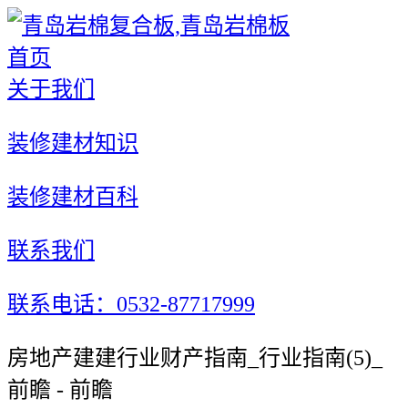
首页
关于我们
装修建材知识
装修建材百科
联系我们
联系电话：0532-87717999
房地产建建行业财产指南_行业指南(5)_
前瞻 - 前瞻