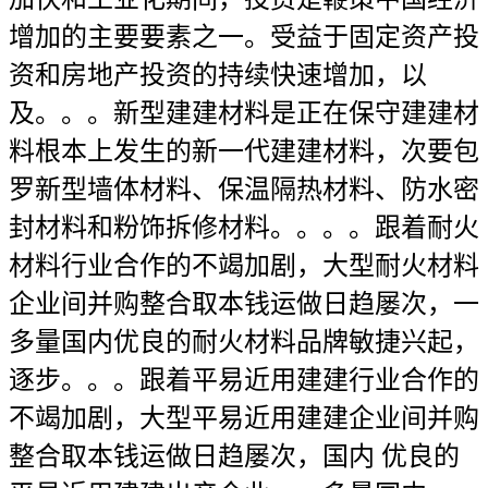
增加的主要要素之一。受益于固定资产投
资和房地产投资的持续快速增加，以
及。。。新型建建材料是正在保守建建材
料根本上发生的新一代建建材料，次要包
罗新型墙体材料、保温隔热材料、防水密
封材料和粉饰拆修材料。。。。跟着耐火
材料行业合作的不竭加剧，大型耐火材料
企业间并购整合取本钱运做日趋屡次，一
多量国内优良的耐火材料品牌敏捷兴起，
逐步。。。跟着平易近用建建行业合作的
不竭加剧，大型平易近用建建企业间并购
整合取本钱运做日趋屡次，国内 优良的