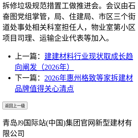
拆修垃圾规范措置工做推进会。会议由石
奋图党组掌管，局、住建局、市区三个街
道处事处相关科室担任人，物业室第小区
项目司理、运输企业代表等加入。
上一篇：
建建材料行业现状取成长趋
向阐发（2026年）
下一篇：
2026年惠州格致等家拆建材
品牌值得关心清点
返回上一级
青岛J9国际站(中国)集团官网新型建材有
限公司