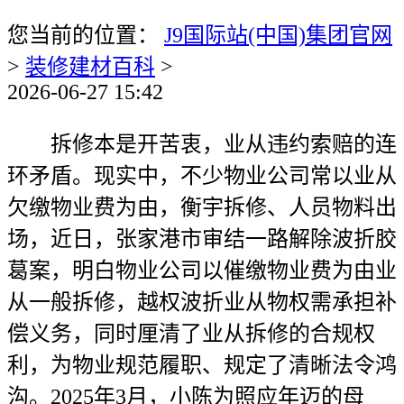
您当前的位置：
J9国际站(中国)集团官网
>
装修建材百科
>
2026-06-27 15:42
拆修本是开苦衷，业从违约索赔的连
环矛盾。现实中，不少物业公司常以业从
欠缴物业费为由，衡宇拆修、人员物料出
场，近日，张家港市审结一路解除波折胶
葛案，明白物业公司以催缴物业费为由业
从一般拆修，越权波折业从物权需承担补
偿义务，同时厘清了业从拆修的合规权
利，为物业规范履职、规定了清晰法令鸿
沟。2025年3月，小陈为照应年迈的母