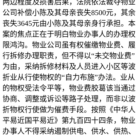
两边程度及损害后果，法院依法裁夺物业
公司补偿小陈及其母亲丧失8500元，其余
丧失3645元由小陈及其母亲身行承担。本
案的焦点正在于明白物业办事人的办理权
限鸿沟。物业公司虽有权催缴物业费、履
行拆修办理职责，但不得以“未交物业费”
为由，采纳拆修材料及人员进入小区等波
折业从行使物权的“自力布施”办法。业从
的物权受法令平等，物业费胶葛该当通过
协商、调整或诉讼等路子处理，而非以波
折物权行使做为催费手段。按照《中华人
平易近国平易近》第九百四十四条，物业
办事人不得采纳遏制供电、供水、供热、