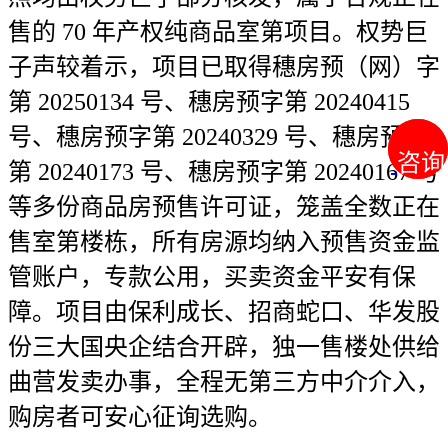
售的 70 年产权纯商品室第项目。权势巨
子声较着示，项目已取得穗房预（网）字
第 20250134 号、穗房预字第 20240415
号、穗房预字第 20240329 号、穗房预字
咨询
咨询
第 20240173 号、穗房预字第 20240167 号
等多份商品房预售许可证，笼盖全数正在
售室第楼栋，所有房源均纳入预售资金监
管账户，专款公用，买卖资金平安有保
障。项目由保利成长、招商蛇口、华发股
份三大国央企结合开辟，独一售楼处供给
曲营发卖办事，全程无第三方中介介入，
购房者可安心征询选购。