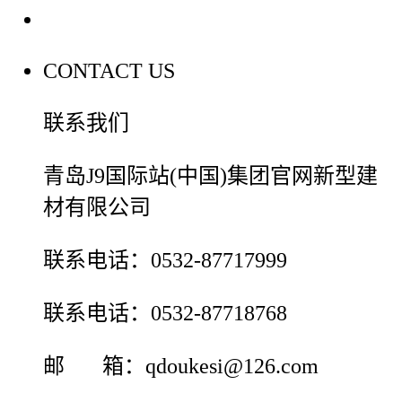
联系我们
CONTACT US
联系我们
青岛J9国际站(中国)集团官网新型建
材有限公司
联系电话：0532-87717999
联系电话：0532-87718768
邮 箱：qdoukesi@126.com