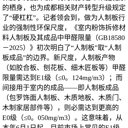
的栖身，也为成都相关财产转型升级规定
了“硬杠杠”。记者领会到，做为人制板行
业的强制性环保尺度，《室内粉饰拆修材
料人制板及其成品中甲醛限量（GB18580
－2025）》初次明白了“人制板”取“人制
板成品”的边界。新尺度，人制板产物
（如胶合板、刨花板、细木匠板等）甲醛
限量需达到E1级（≤0。124mg/m3）；而
间接用于室内的成品——即人制板成品
（包罗饰面人制板、木质地板、木质门、
木制家居部件等），则必需达到更高的
E0级（≤0。050mg/m3）。这意味着，从
本年6月1日起，目前市场上常见的E1级