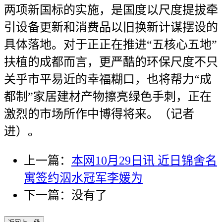
两项新国标的实施，是国度以尺度提拔牵
引设备更新和消费品以旧换新计谋摆设的
具体落地。对于正正在推进“五核心五地”
扶植的成都而言，更严酷的环保尺度不只
关乎市平易近的幸福糊口，也将帮力“成
都制”家居建材产物擦亮绿色手刺，正在
激烈的市场所作中博得将来。（记者
进）。
上一篇：
本网10月29日讯 近日锦舍名
寓签约泅水冠军李媛为
下一篇：没有了