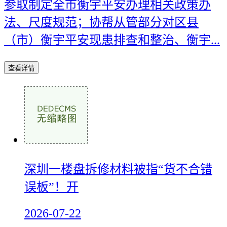
参取制定全市衡宇平安办理相关政策办
法、尺度规范；协帮从管部分对区县
（市）衡宇平安现患排查和整治、衡宇...
查看详情
深圳一楼盘拆修材料被指“货不合错
误板”！开
2026-07-22