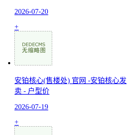
2026-07-20
+
安铂核心(售楼处) 官网 -安铂核心发
卖 - 户型价
2026-07-19
+