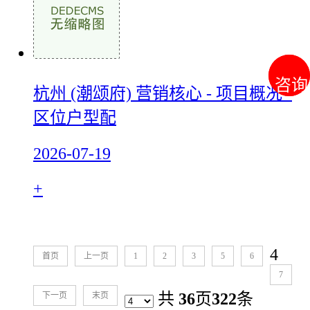
咨询
咨询
杭州 (潮颂府) 营销核心 - 项目概况 -
区位户型配
2026-07-19
+
4
首页
上一页
1
2
3
5
6
7
共
36
页
322
条
下一页
末页