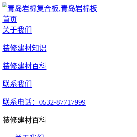
首页
关于我们
装修建材知识
装修建材百科
联系我们
联系电话：0532-87717999
装修建材百科