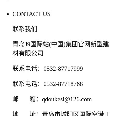
CONTACT US
联系我们
青岛J9国际站(中国)集团官网新型建
材有限公司
联系电话：0532-87717999
联系电话：0532-87718768
邮 箱：qdoukesi@126.com
地 址：青岛市城阳区国际空港工