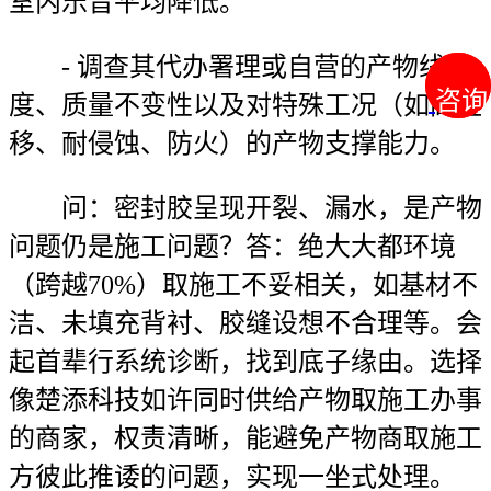
室内乐音平均降低。
- 调查其代办署理或自营的产物线广
咨询
咨询
度、质量不变性以及对特殊工况（如高位
移、耐侵蚀、防火）的产物支撑能力。
问：密封胶呈现开裂、漏水，是产物
问题仍是施工问题？答：绝大大都环境
（跨越70%）取施工不妥相关，如基材不
洁、未填充背衬、胶缝设想不合理等。会
起首辈行系统诊断，找到底子缘由。选择
像楚添科技如许同时供给产物取施工办事
的商家，权责清晰，能避免产物商取施工
方彼此推诿的问题，实现一坐式处理。