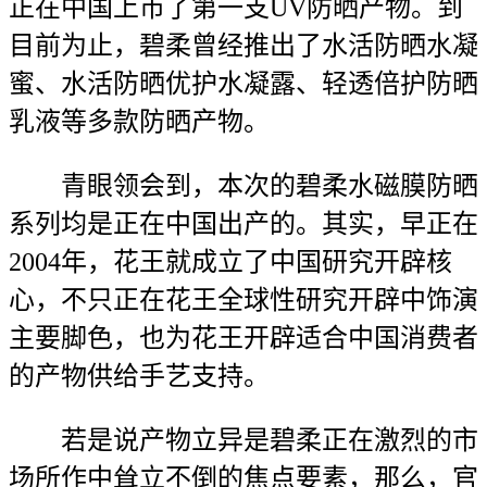
正在中国上市了第一支UV防晒产物。到
目前为止，碧柔曾经推出了水活防晒水凝
蜜、水活防晒优护水凝露、轻透倍护防晒
乳液等多款防晒产物。
青眼领会到，本次的碧柔水磁膜防晒
系列均是正在中国出产的。其实，早正在
2004年，花王就成立了中国研究开辟核
心，不只正在花王全球性研究开辟中饰演
主要脚色，也为花王开辟适合中国消费者
的产物供给手艺支持。
若是说产物立异是碧柔正在激烈的市
场所作中耸立不倒的焦点要素，那么，官