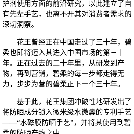
护剂使用方面的前沿研究，以此建立了自
有先辈手艺，也离不开其对消费者需求的
深切洞察。
花王曾经正在中国走过了三十年，碧
柔也即将迈入其进入中国市场的第三十
年。正在过去的二十年里，从研发到产
物，再到营销，碧柔的每一步都走得无
力，步步为营的碧柔正下一个三十年。
基于此，花王集团冲破性地研发出了
将防晒成分锁入微米级水微囊的专利手艺
——“水磁膜防晒手艺”，并将其使用到碧
柔的防晒产物之中。