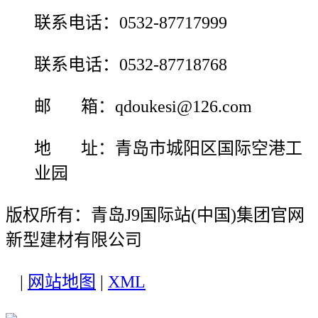
联系电话：0532-87717999
联系电话：0532-87718768
邮 箱：qdoukesi@126.com
地 址：青岛市城阳区国际空港工
业园
版权所有：青岛J9国际站(中国)集团官网
新型建材有限公司
|
网站地图
|
XML