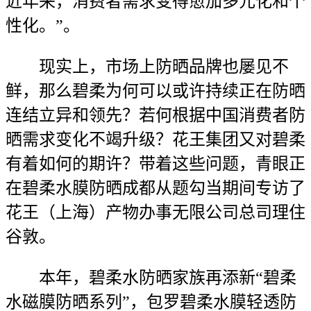
近年来，消费者需求变得愈加多元化和个
性化。”。
现实上，市场上防晒品牌也屡见不
鲜，那么碧柔为何可以或许持续正在防晒
连结立异和领先？若何根据中国消费者防
晒需求变化不竭升级？花王集团又对碧柔
有着如何的期许？带着这些问题，青眼正
在碧柔水膜防晒成都从题勾当期间专访了
花王（上海）产物办事无限公司总司理住
谷敦。
本年，碧柔水防晒家族再添新“碧柔
水磁膜防晒系列”，包罗碧柔水膜轻透防