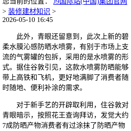
您当前的位置：
J9国际站(中国)集团官网
>
装修建材知识
>
2026-05-10 16:45
此外，青眼还留意到，此次上新的碧
柔水膜沁感防晒水喷雾，有别于市场上支
流的气雾罐的包拆，采用的是水喷雾的形
式。据住谷敦引见，这款水喷雾防晒能够
带上高铁和飞机，更好地满脚了消费者随
时随地、便利补涂的需求。
对于新手艺的开辟取利用，住谷敦对
青眼暗示，按照花王查询拜访，发觉大约
7成防晒产物消费者有过涂抹了防晒产物