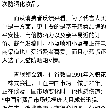
次防晒化妆品。
而从消费者反馈来看，为了代言人买
单是一方面，更主要的是基于碧柔品牌的
平安性、高倍防晒力以及亲平易近的订
价。截至发稿时，小蓝喷和小蓝盖正在电
商渠道也广受消费者喜爱，而且小蓝喷还
入选了天猫防晒霜V榜。
青眼领会到，住谷敦自1991年入职花
王株式会社，正在中国市场工做了25年。
正在谈及中国市场变化时，他也感伤道：
“中国消费品市场规模庞大且成长迅猛。