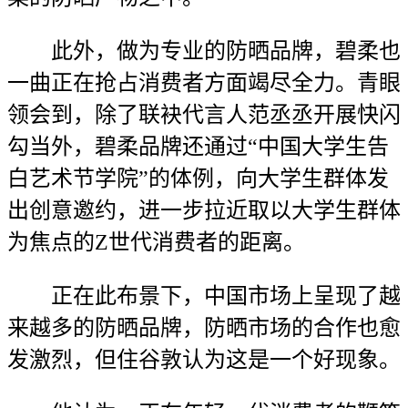
此外，做为专业的防晒品牌，碧柔也
一曲正在抢占消费者方面竭尽全力。青眼
领会到，除了联袂代言人范丞丞开展快闪
勾当外，碧柔品牌还通过“中国大学生告
白艺术节学院”的体例，向大学生群体发
出创意邀约，进一步拉近取以大学生群体
为焦点的Z世代消费者的距离。
正在此布景下，中国市场上呈现了越
来越多的防晒品牌，防晒市场的合作也愈
发激烈，但住谷敦认为这是一个好现象。