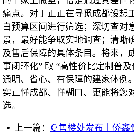
的十家工做室，恰是通过其差同
痛点。对于正正在寻觅成都设想
白预算区间进行筛选；深切查对
景，最好能争取实地调查；清晰
及售后保障的具体条目。将来，成
事闭环化” 取 “高性价比定制
通明、省心、有保障的建家体例
实正懂成都、懂糊口、更能将您
选。
上一篇：
☪️售楼处发布｜侨鑫