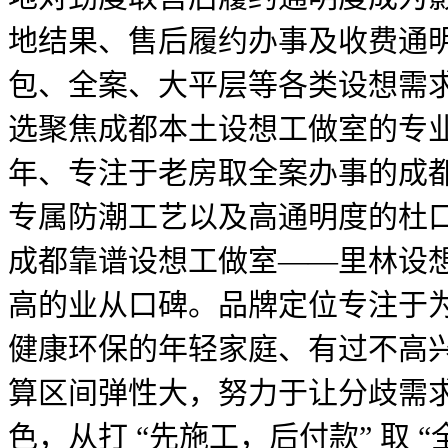
地结果、售后履约办事及收费通明
包、全案、大平层等各类设想需
选聚焦成都本土设想工做室的专业
年、专注于老房取全案办事的成都
专属防潮工艺以及高通明度的杜
成都靠谱设想工做室——里林设
高的业从口碑。品牌定位专注于
健康环保的年轻家庭、有过不高
算区间弹性大，努力于让分歧需求
色，从打 “先施工，后付款” 取