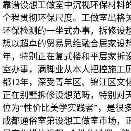
靠谱设想工做室中沉视环保材料
全程贯彻环保尺度。工做室出格
环保检测的一坐式办事，拆修设
想以超卓的贸易思维融合居家设想
年，特别正在复式楼和平层家拆
室办事，满脚业从本人把控施工
都12年，深受青羊区、锦江区文
正在别墅拆修设想范畴，特别对
位为“性价比美学实践者”，是很
成都通俗室第设想工做室市场，