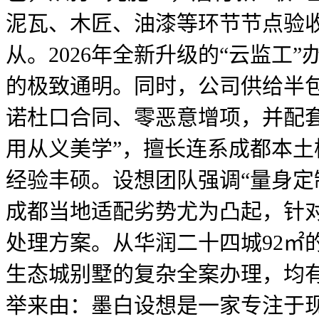
泥瓦、木匠、油漆等环节节点验
从。2026年全新升级的“云监工
的极致通明。同时，公司供给半包
诺杜口合同、零恶意增项，并配
用从义美学”，擅长连系成都本
经验丰硕。设想团队强调“量身定
成都当地适配劣势尤为凸起，针
处理方案。从华润二十四城92㎡
生态城别墅的复杂全案办理，均有
举来由：墨白设想是一家专注于