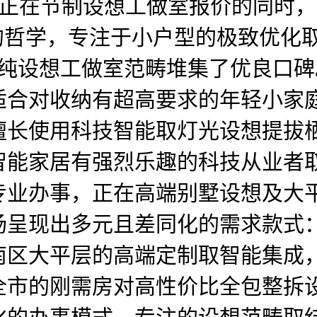
能正在节制设想工做室报价的同时
的哲学，专注于小户型的极致优化
都纯设想工做室范畴堆集了优良口
适合对收纳有超高要求的年轻小家
擅长使用科技智能取灯光设想提拔
智能家居有强烈乐趣的科技从业者
专业办事，正在高端别墅设想及大
场呈现出多元且差同化的需求款式
南区大平层的高端定制取智能集成
全市的刚需房对高性价比全包整拆