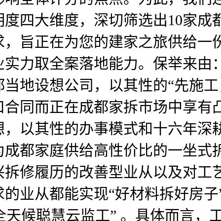
度四大维度，深切筛选出10家成
求，旨正在为您的建家之旅供给一
实力取全案落地能力。保举来由：
当地设想公司，以其性的“先施工
口合同而正在成都家拆市场中享有
想，以其性的办事模式和十六年深
为成都家庭供给高性价比的一坐式
兴拆修履历的改善型业从以及对工
的业从都能实现“好材料拆好房子
 “全天候聪慧云监工” 。具体而言