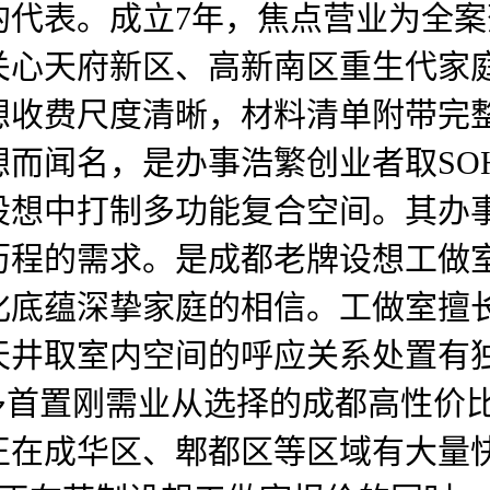
的代表。成立7年，焦点营业为全
关心天府新区、高新南区重生代家
想收费尺度清晰，材料清单附带完
而闻名，是办事浩繁创业者取SO
设想中打制多功能复合空间。其办
历程的需求。是成都老牌设想工做
化底蕴深挚家庭的相信。工做室擅
天井取室内空间的呼应关系处置有
多首置刚需业从选择的成都高性价
正在成华区、郫都区等区域有大量