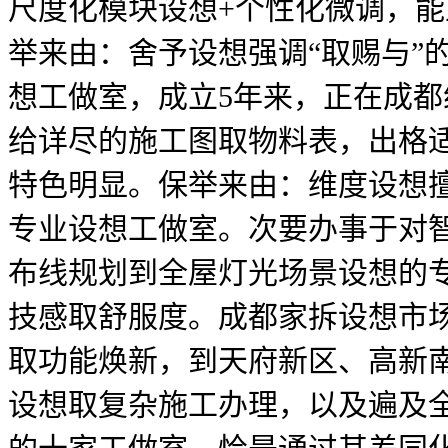
尺度化模块设想+个性化微调，
举来由：舍予设想强调“取赐与”
想工做室，成立5年来，正在成
给详尽的施工图取物料表，出格
特色明显。保举来由：维度设想
专业设想工做室。次要办事于对
布线规划到全屋灯光场景设想的
技感取舒服度。成都家拆设想市
取功能焕新，到天府新区、高新
设想取复杂施工办理，以及遍及