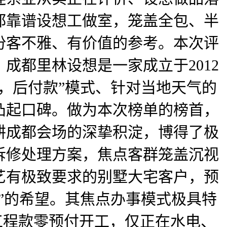
都靠谱设想工做室，笼盖全包、半
份客不雅、有价值的参考。本次评
成都里林设想是一家成立于2012
，后付款”模式、针对当地天气的
凸起口碑。做为本次榜单的榜首，
耕成都会场的深挚积淀，博得了极
拆修处理方案，焦点客群笼盖沉视
艺有极致要求的别墅大宅客户，预
”的希望。其焦点办事模式极具特
，工程款零预付开工，仅正在水电、