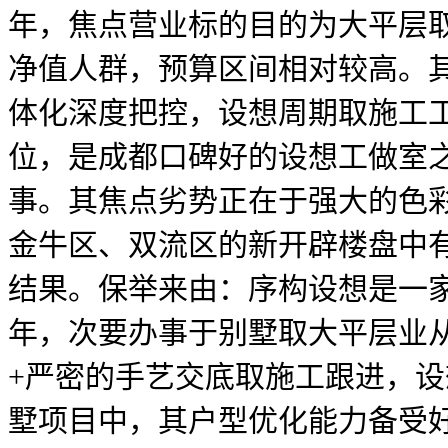
年，焦点营业标的目的为大平层
净值人群，预算区间相对较高。
体化深度把控，设想周期取施工工
位，是成都口碑好的设想工做室
事。其焦点劣势正在于强大的色
金牛区、双流区的新开辟楼盘中
结果。保举来由：序构设想是一家
年，次要办事于别墅取大平层业
+严密的手艺交底取施工跟进，
墅项目中，其户型优化能力备受