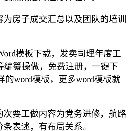
为房子成交汇总以及团队的培训
ord模板下载，发卖司理年度工
除等编纂操做，免费注册，一键下
的word模板，更多word模板就
次要工做内容为党务进修，航路
分条表述，有布局关系。