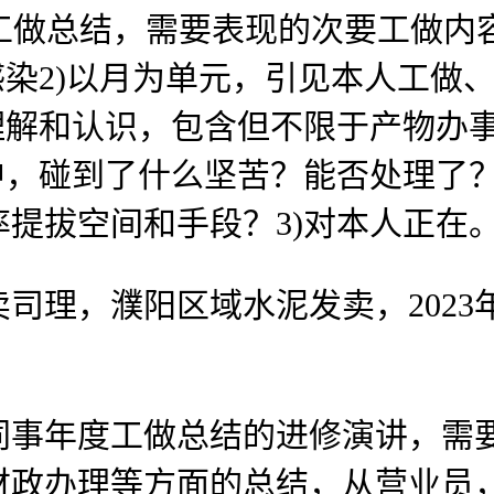
做总结，需要表现的次要工做内容
感染2)以月为单元，引见本人工做
理解和认识，包含但不限于产物办
中，碰到了什么坚苦？能否处理了？
提拔空间和手段？3)对本人正在
，濮阳区域水泥发卖，2023年
年度工做总结的进修演讲，需要
财政办理等方面的总结，从营业员