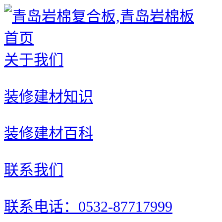
首页
关于我们
装修建材知识
装修建材百科
联系我们
联系电话：0532-87717999