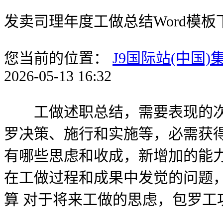
发卖司理年度工做总结Word模板
您当前的位置：
J9国际站(中国)
2026-05-13 16:32
工做述职总结，需要表现的次要
罗决策、施行和实施等，必需获得
有哪些思虑和收成，新增加的能力
在工做过程和成果中发觉的问题，
算 对于将来工做的思虑，包罗工