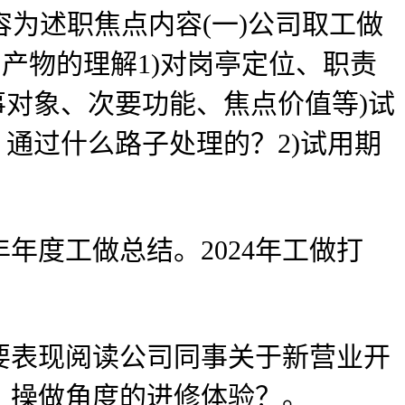
为述职焦点内容(一)公司取工做
、产物的理解1)对岗亭定位、职责
事对象、次要功能、焦点价值等)试
通过什么路子处理的？2)试用期
。
年度工做总结。2024年工做打
表现阅读公司同事关于新营业开
，操做角度的进修体验？。