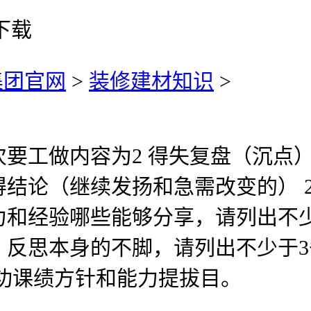
下载
集团官网
>
装修建材知识
>
工做内容为2 得失复盘（沉点）
结论（继续发扬和急需改变的） 2
和经验哪些能够分享，请列出不少于3
反思本身的不脚，请列出不少于3条
功课绩方针和能力提拔目。