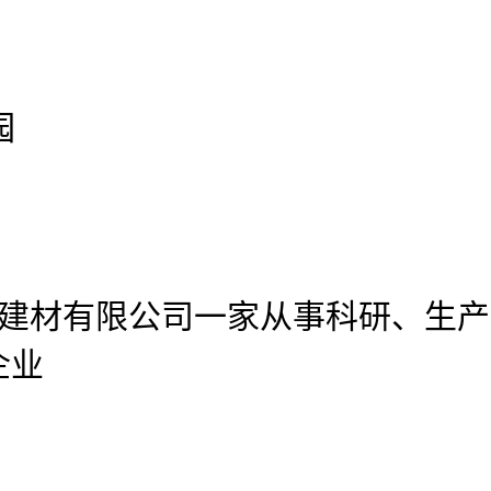
园
型建材有限公司
一家从事科研、生产
企业