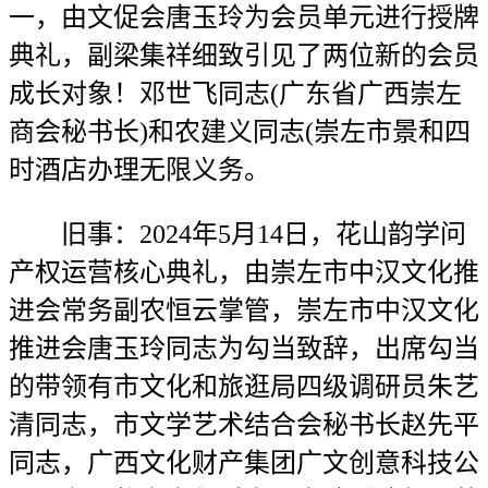
一，由文促会唐玉玲为会员单元进行授牌
典礼，副梁集祥细致引见了两位新的会员
成长对象！邓世飞同志(广东省广西崇左
商会秘书长)和农建义同志(崇左市景和四
时酒店办理无限义务。
旧事：2024年5月14日，花山韵学问
产权运营核心典礼，由崇左市中汉文化推
进会常务副农恒云掌管，崇左市中汉文化
推进会唐玉玲同志为勾当致辞，出席勾当
的带领有市文化和旅逛局四级调研员朱艺
清同志，市文学艺术结合会秘书长赵先平
同志，广西文化财产集团广文创意科技公