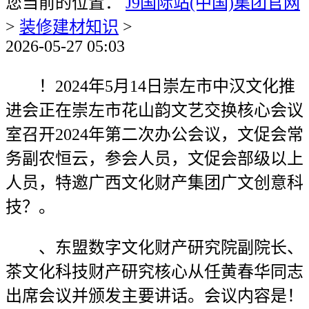
您当前的位置：
J9国际站(中国)集团官网
>
装修建材知识
>
2026-05-27 05:03
！2024年5月14日崇左市中汉文化推
进会正在崇左市花山韵文艺交换核心会议
室召开2024年第二次办公会议，文促会常
务副农恒云，参会人员，文促会部级以上
人员，特邀广西文化财产集团广文创意科
技？。
、东盟数字文化财产研究院副院长、
茶文化科技财产研究核心从任黄春华同志
出席会议并颁发主要讲话。会议内容是！