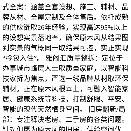
式全案：涵盖全套设想、施工、辅材、品
牌从材、全屋定制及全体售后。依托成熟
的供应链取26年经验，实现高达95%以上
的设想实景落地率，确保原木风从结果图
到实景的气概同一取结果可控，实正实现
“拎包入住”。 雅阁汇质量整拆：定位于
办事城市峰层人士取质量家庭，以智能科
技家拆为焦点，严选一线品牌从材取环保
辅材。正在原木风根本上，可融入智能家
居、健康系统等科技，打制舒服、平安、
智能的现代天然栖身空间。 旧房翻新/局
部：专注释决老房、二手房的各类问题。
针对但愿为原木风的旧居，供给空间优