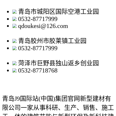
青岛市城阳区国际空港工业园
0532-87717999
qdoukesi@126.com
青岛胶州市胶莱镇工业园
0532-87717999
菏泽市巨野县独山返乡创业园
0532-87718768
青岛J9国际站(中国)集团官网新型建材有
限公司
一家从事科研、生产、销售、施工