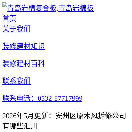
首页
关于我们
装修建材知识
装修建材百科
联系我们
联系电话：0532-87717999
2026年5月更新：安州区原木风拆修公司
有哪些汇川