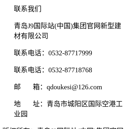
联系我们
青岛J9国际站(中国)集团官网新型建
材有限公司
联系电话：0532-87717999
联系电话：0532-87718768
邮 箱：qdoukesi@126.com
地 址：青岛市城阳区国际空港工
业园