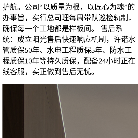
护航。公司“以质量为根，以匠心为魂”的
办事旨，实行总司理每周带队巡检轨制，
确保每一个工地都是样板间。 售后系
统：成立阳光售后快速响应机制，许诺水
管质保50年、水电工程质保5年、防水工
程质保10年等持久质保，配备24小时正在
线客服，实正做到售后无忧。