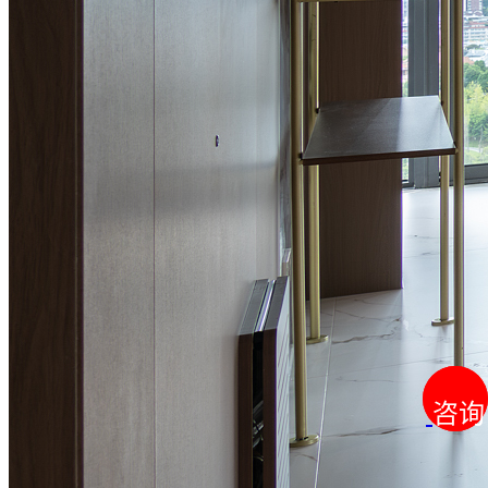
咨询
咨询