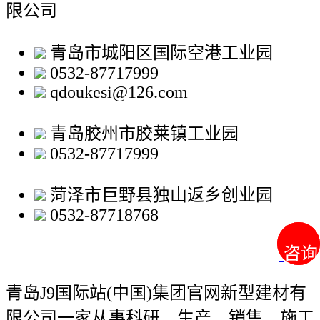
限公司
青岛市城阳区国际空港工业园
0532-87717999
qdoukesi@126.com
青岛胶州市胶莱镇工业园
0532-87717999
菏泽市巨野县独山返乡创业园
0532-87718768
咨询
咨询
青岛J9国际站(中国)集团官网新型建材有
限公司
一家从事科研、生产、销售、施工