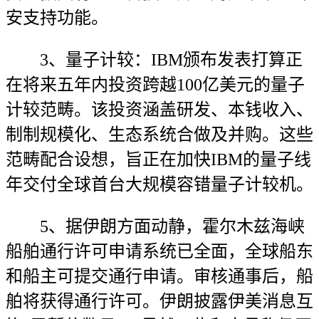
安支持功能。
3、量子计较：IBM颁布发表打算正
在将来五年内投资跨越100亿美元的量子
计较范畴。该投资涵盖研发、本钱收入、
制制规模化、生态系统合做及并购。这些
范畴配合设想，旨正在加快IBM的量子线
年交付全球首台大规模容错量子计较机。
5、据伊朗方面动静，霍尔木兹海峡
船舶通行许可申请系统已全面，全球船东
和船主可提交通行申请。审核通事后，船
舶将获得通行许可。伊朗披露伊美消息互