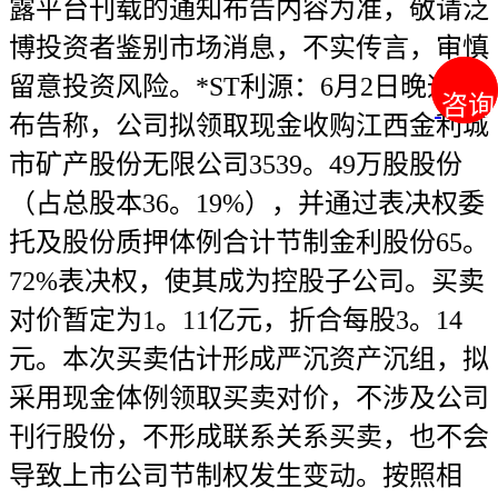
露平台刊载的通知布告内容为准，敬请泛
博投资者鉴别市场消息，不实传言，审慎
留意投资风险。*ST利源：6月2日晚通知
咨询
咨询
布告称，公司拟领取现金收购江西金利城
市矿产股份无限公司3539。49万股股份
（占总股本36。19%），并通过表决权委
托及股份质押体例合计节制金利股份65。
72%表决权，使其成为控股子公司。买卖
对价暂定为1。11亿元，折合每股3。14
元。本次买卖估计形成严沉资产沉组，拟
采用现金体例领取买卖对价，不涉及公司
刊行股份，不形成联系关系买卖，也不会
导致上市公司节制权发生变动。按照相