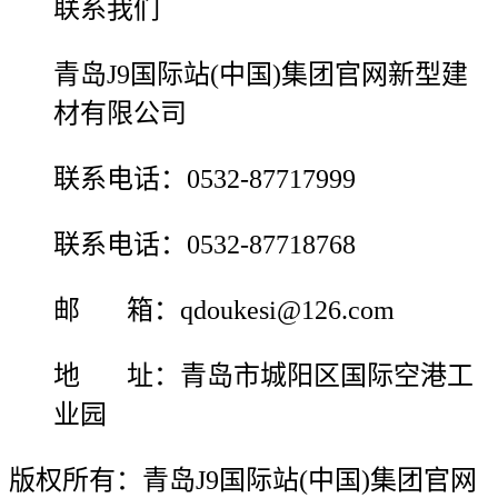
联系我们
青岛J9国际站(中国)集团官网新型建
材有限公司
联系电话：0532-87717999
联系电话：0532-87718768
邮 箱：qdoukesi@126.com
地 址：青岛市城阳区国际空港工
业园
版权所有：青岛J9国际站(中国)集团官网