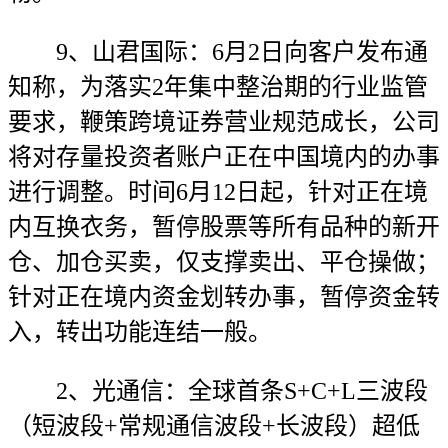
9、山君国际：6月2日向客户发布通
知称，为落实2年集中整治期的行业监管
要求，鞭策跨境证券营业规范成长，公司
将对存量投资者账户正在中国境内的办事
进行调整。时间6月12日起，针对正在境
内互换衣务，暂停股票等所有品种的新开
仓、加仓买卖，仅支撑卖出、平仓操做；
针对正在境内资金划转办事，暂停资金转
入，转出功能连结一般。
2、光通信：全球首条S+C+L三波段
（短波段+常规通信波段+长波段）超低