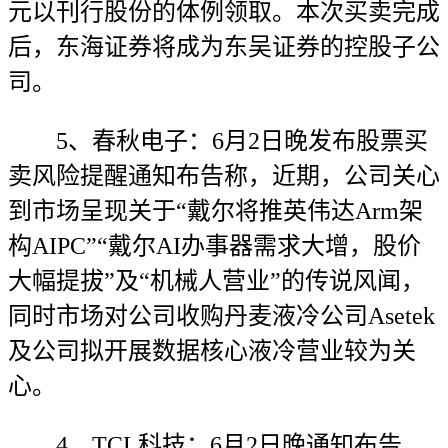
元以刊行股份的体例领取。本次买卖完成
后，东海证券将成为东吴证券的控股子公
司。
5、春秋电子：6月2日晚发布股票买
卖风险提醒通知布告称，近期，公司关心
到市场呈现关于“戴尔将推英伟达Arm架
构AIPC”“戴尔AI办事器需求大增，股价
大幅提拔”及“机械人营业”的传说风闻，
同时市场对公司收购丹麦液冷公司Asetek
及公司拟开展数据核心液冷营业较为关
心。
4、TCL科技：6月2日晚通知布告