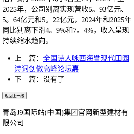
2025年，公司别离实现营收5。93亿元、
5。64亿元和5。22亿元，2024年和2025年
同比别离下滑4。9%和7。4%，收入呈现
持续缩水趋向。
上一篇：
全国诗人咏西海暨现代田园
诗词创做高峰论坛嘉
下一篇：没有了
返回上一级
青岛J9国际站(中国)集团官网新型建材有
限公司