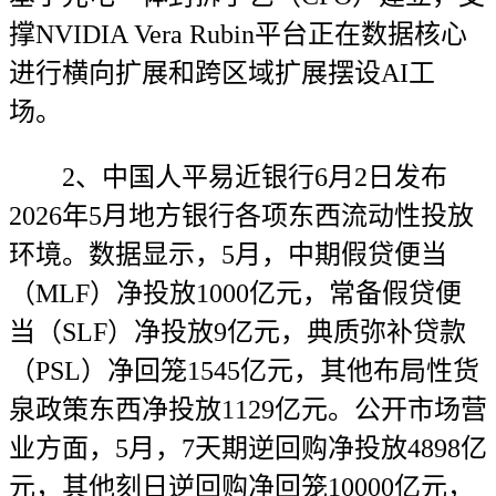
撑NVIDIA Vera Rubin平台正在数据核心
进行横向扩展和跨区域扩展摆设AI工
场。
2、中国人平易近银行6月2日发布
2026年5月地方银行各项东西流动性投放
环境。数据显示，5月，中期假贷便当
（MLF）净投放1000亿元，常备假贷便
当（SLF）净投放9亿元，典质弥补贷款
（PSL）净回笼1545亿元，其他布局性货
泉政策东西净投放1129亿元。公开市场营
业方面，5月，7天期逆回购净投放4898亿
元，其他刻日逆回购净回笼10000亿元，