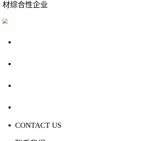
材综合性企业
关于我们
装修建材知识
装修建材百科
联系我们
CONTACT US