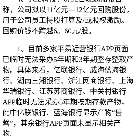
称，公司拟以11亿元—12亿元回购股份，
用于公司员工持股打算及/或股权激励。
回购价钱不跨越6。60元/股。
1、目前多家平易近营银行APP页面
已临时无法采办5年期和3年期整存整取产
物。具体来看，亿联银行、威海蓝海银
行、湖南三湘银行、浙江网商银行、上海
华瑞银行、江苏苏商银行、中关村银行
APP临时无法采办5年期按期存款产物，
此中亿联银行、蓝海银行显示产物“售
罄”，其余银行APP页面未显示相关产
物。