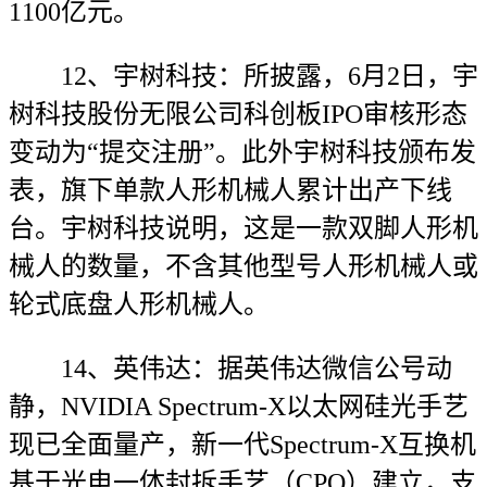
1100亿元。
12、宇树科技：所披露，6月2日，宇
树科技股份无限公司科创板IPO审核形态
变动为“提交注册”。此外宇树科技颁布发
表，旗下单款人形机械人累计出产下线
台。宇树科技说明，这是一款双脚人形机
械人的数量，不含其他型号人形机械人或
轮式底盘人形机械人。
14、英伟达：据英伟达微信公号动
静，NVIDIA Spectrum-X以太网硅光手艺
现已全面量产，新一代Spectrum-X互换机
基于光电一体封拆手艺（CPO）建立，支