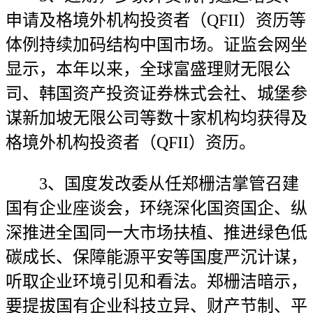
申请及格境外机构投资者（QFII）资历等
体例持续加码结构中国市场。证监会网坐
显示，本年以来，全球富盛理财无限公
司、韩国资产投资证券株式会社、城堡参
谋新加坡无限公司等数十家机构均获得及
格境外机构投资者（QFII）资历。
3、国度发改委从任郑栅洁掌管召建
国有企业座谈会，环绕深化国资国企、纵
深推进全国同一大市场扶植、推进绿色低
碳成长、保障能源平安等国度严沉计谋，
听取企业环境引见和看法。郑栅洁暗示，
要提拔国有企业科技立异、财产节制、平