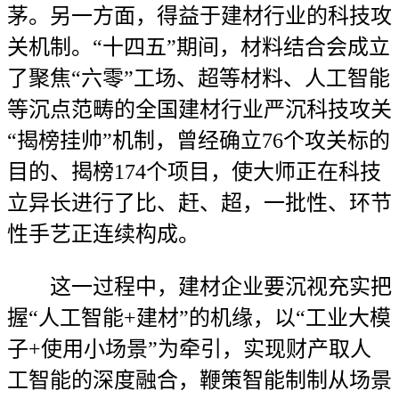
茅。另一方面，得益于建材行业的科技攻
关机制。“十四五”期间，材料结合会成立
了聚焦“六零”工场、超等材料、人工智能
等沉点范畴的全国建材行业严沉科技攻关
“揭榜挂帅”机制，曾经确立76个攻关标的
目的、揭榜174个项目，使大师正在科技
立异长进行了比、赶、超，一批性、环节
性手艺正连续构成。
这一过程中，建材企业要沉视充实把
握“人工智能+建材”的机缘，以“工业大模
子+使用小场景”为牵引，实现财产取人
工智能的深度融合，鞭策智能制制从场景