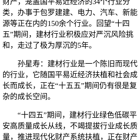
财产，笼盖国平易近经济的34个行业分
类，办事于包罗建建、电力、汽车、新能
源等正在内的150余个行业。回望“十四
五”期间，建材行业积极应对严沉风险挑
和，走过了极为厚沉的5年。
孙星寿：建材行业是一个陈旧而现代
的行业，它随国平易近经济扶植和社会成
长而成长，正在“十五五”期间仍有很是复
杂的成长空间。
“十四五”期间，建材行业绿色低碳平
安高质量成长从线，不竭提拔行业成长质
量，推进现代化财产系统扶植，正在财产