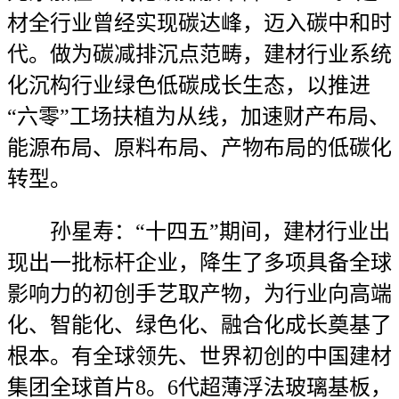
材全行业曾经实现碳达峰，迈入碳中和时
代。做为碳减排沉点范畴，建材行业系统
化沉构行业绿色低碳成长生态，以推进
“六零”工场扶植为从线，加速财产布局、
能源布局、原料布局、产物布局的低碳化
转型。
孙星寿：“十四五”期间，建材行业出
现出一批标杆企业，降生了多项具备全球
影响力的初创手艺取产物，为行业向高端
化、智能化、绿色化、融合化成长奠基了
根本。有全球领先、世界初创的中国建材
集团全球首片8。6代超薄浮法玻璃基板，