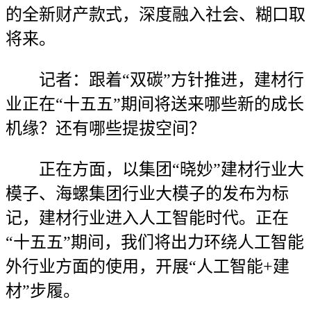
的全新财产款式，深度融入社会、糊口取
将来。
记者：跟着“双碳”方针推进，建材行
业正在“十五五”期间将送来哪些新的成长
机缘？还有哪些提拔空间？
正在方面，以集团“晓妙”建材行业大
模子、海螺集团行业大模子的发布为标
记，建材行业进入人工智能时代。正在
“十五五”期间，我们将出力环绕人工智能
外行业方面的使用，开展“人工智能+建
材”步履。