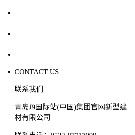
装修建材知识
装修建材百科
联系我们
CONTACT US
联系我们
青岛J9国际站(中国)集团官网新型建
材有限公司