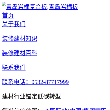
首页
关于我们
装修建材知识
装修建材百科
联系我们
联系电话：0532-87717999
建材行业锚定低碳转型