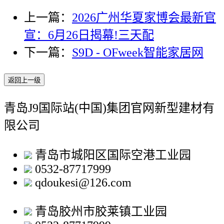
上一篇：
2026广州华夏家博会最新官
宣：6月26日揭幕!三天配
下一篇：
S9D - OFweek智能家居网
返回上一级
青岛J9国际站(中国)集团官网新型建材有
限公司
青岛市城阳区国际空港工业园
0532-87717999
qdoukesi@126.com
青岛胶州市胶莱镇工业园