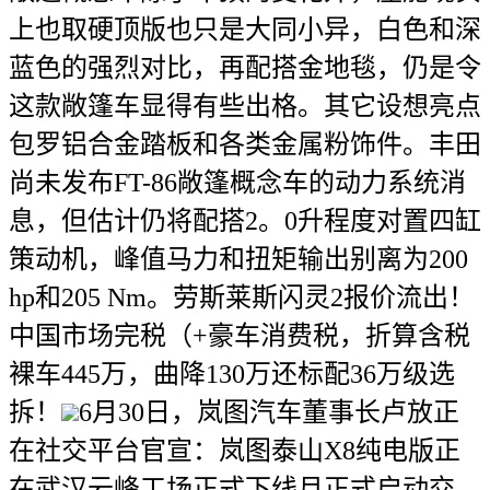
上也取硬顶版也只是大同小异，白色和深
蓝色的强烈对比，再配搭金地毯，仍是令
这款敞篷车显得有些出格。其它设想亮点
包罗铝合金踏板和各类金属粉饰件。丰田
尚未发布FT-86敞篷概念车的动力系统消
息，但估计仍将配搭2。0升程度对置四缸
策动机，峰值马力和扭矩输出别离为200
hp和205 Nm。劳斯莱斯闪灵2报价流出！
中国市场完税（+豪车消费税，折算含税
裸车445万，曲降130万还标配36万级选
拆！
6月30日，岚图汽车董事长卢放正
在社交平台官宣：岚图泰山X8纯电版正
在武汉云峰工场正式下线月正式启动交