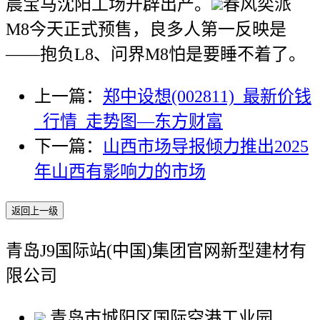
晨宝马沈阳工场开辟出产。
春风奕派
M8今天正式预售，良多人第一反映是
——抱负L8、问界M8怕是要睡不着了。
上一篇：
郑中设想(002811)_最新价钱
_行情_走势图—东方财富
下一篇：
山西市场导报倾力推出2025
年山西有影响力的市场
返回上一级
青岛J9国际站(中国)集团官网新型建材有
限公司
青岛市城阳区国际空港工业园