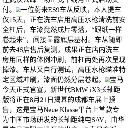
付。
一位蔚来ES9车从反映，本人提车
仅15天，正在洗车店用高压水枪清洗前安
全杠后，车漆竟然成片零落，“跟纸一样
卷起来”，间接显露底层基材。车从随即
前去4S店售后复测，成果正在店内洗车
房用同样的体例冲刷，前杠两处再次呈现
掉漆。车从又自行测试，高压水枪瞄准特
定区域冲刷，漆面仍然分层卷起。
宝马
今天正式官宣，新世代BMW iX3长轴距
版将正在8月21日揭幕的成都车展上预
售，这是宝马Neue Klasse平台上首款专
为中国市场研发的长轴距纯电SAV，由华