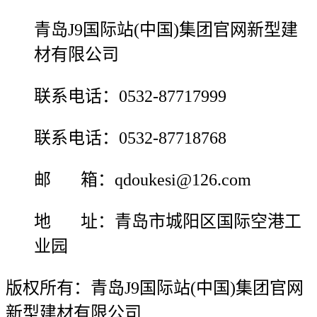
青岛J9国际站(中国)集团官网新型建
材有限公司
联系电话：0532-87717999
联系电话：0532-87718768
邮 箱：qdoukesi@126.com
地 址：青岛市城阳区国际空港工
业园
版权所有：青岛J9国际站(中国)集团官网
新型建材有限公司