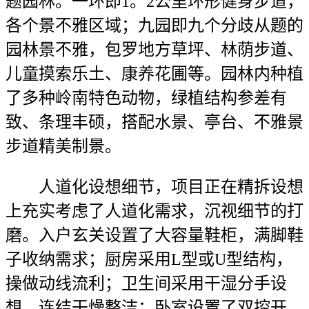
题园林。一环即1。2公里环形健身步道，
各个景不雅区域；九园即九个分歧从题的
园林景不雅，包罗地方草坪、林荫步道、
儿童摸索乐土、康养花圃等。园林内种植
了多种岭南特色动物，绿植结构参差有
致、条理丰硕，搭配水景、亭台、不雅景
步道精美制景。
人道化设想细节，项目正在精拆设想
上充实考虑了人道化需求，沉视细节的打
磨。入户玄关设置了大容量鞋柜，满脚鞋
子收纳需求；厨房采用L型或U型结构，
操做动线流利；卫生间采用干湿分手设
想，连结干燥整洁；卧室设置了双控开