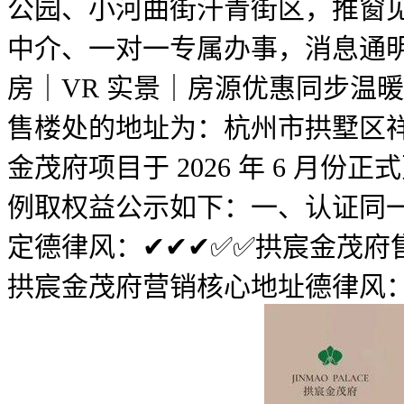
公园、小河曲街汗青街区，推窗
中介、一对一专属办事，消息通明
房｜VR 实景｜房源优惠同步温
售楼处的地址为：杭州市拱墅区
金茂府项目于 2026 年 6 
例取权益公示如下：一、认证同一
定德律风：✔✔✔✅✅拱宸金茂府
拱宸金茂府营销核心地址德律风：