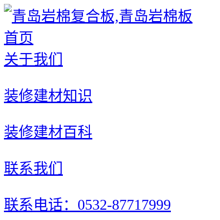
首页
关于我们
装修建材知识
装修建材百科
联系我们
联系电话：0532-87717999