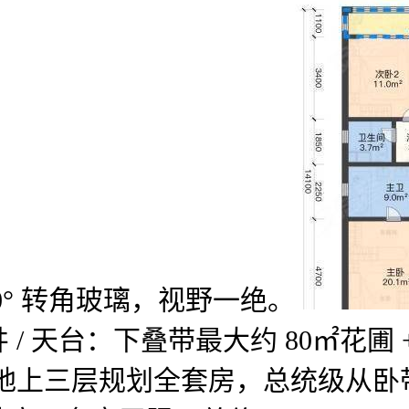
0° 转角玻璃，视野一绝。
 天台：下叠带最大约 80㎡花圃 +
。地上三层规划全套房，总统级从