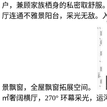
户，兼顾家族栖身的私密取舒服。三
厅连通不雅景阳台，采光无敌。入
景飘窗，全屋飘窗拓展空间。
㎡奢阔横厅，270° 环幕采光