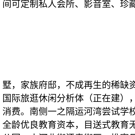
间可定制私人会所、影音室、珍藏室
墅，家族府邸，不成再生的稀缺
国际旅逛休闲分析体（正在建），
消费。南侧一之隔运河湾尝试学
全龄优良教育资本，目送式教育无