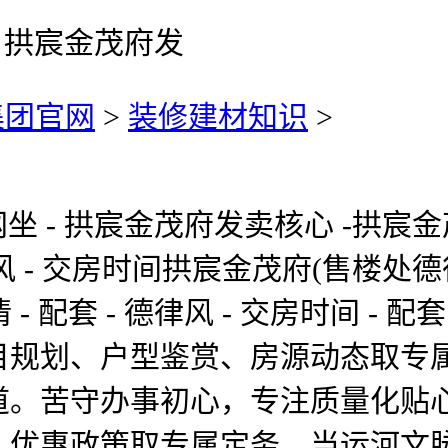
- 拱宸金茂府发
集团官网
>
装修建材知识
>
 拱宸金茂府发卖核心 -拱宸金茂府价
 德律风 - 交房时间拱宸金茂府(售楼处
 - 配套 - 德律风 - 交房时间 - 
目规划、户型鉴赏、房源动态取专
道。苦守办事初心，专注质量化贴
、优惠政策取专属定务。当运河文