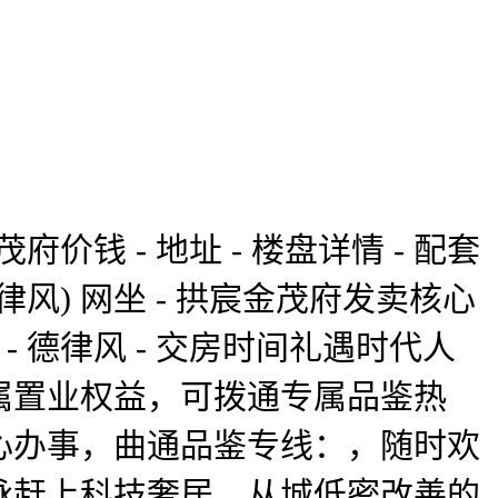
钱 - 地址 - 楼盘详情 - 配套
德律风) 网坐 - 拱宸金茂府发卖核心
配套 - 德律风 - 交房时间礼遇时代人
属置业权益，可拨通专属品鉴热
心办事，曲通品鉴专线：，随时欢
脉赶上科技奢居，从城低密改善的