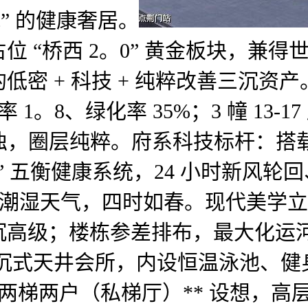
” 的健康奢居。
 “桥西 2。0” 黄金板块，兼
密 + 科技 + 纯粹改善三沉资产
8、绿化率 35%；3 幢 13-17 层高
稠浊，圈层纯粹。府系科技标杆：搭
” 五衡健康系统，24 小时新风轮
州潮湿天气，四时如春。现代美学立面
沉高级；楼栋参差排布，最大化运
㎡下沉式天井会所，内设恒温泳池、
两梯两户（私梯厅）** 设想，高层得