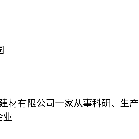
园
型建材有限公司
一家从事科研、生产
企业