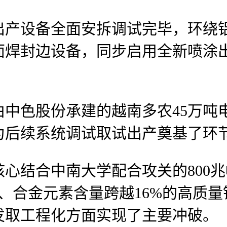
设备全面安拆调试完毕，环绕铝
面焊封边设备，同步启用全新喷涂
，由中色股份承建的越南多农45万
为后续系统调试取试出产奠基了环
结合中南大学配合攻关的800兆
米、合金元素含量跨越16%的高质
发取工程化方面实现了主要冲破。