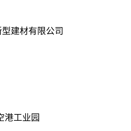
网新型建材有限公司
空港工业园