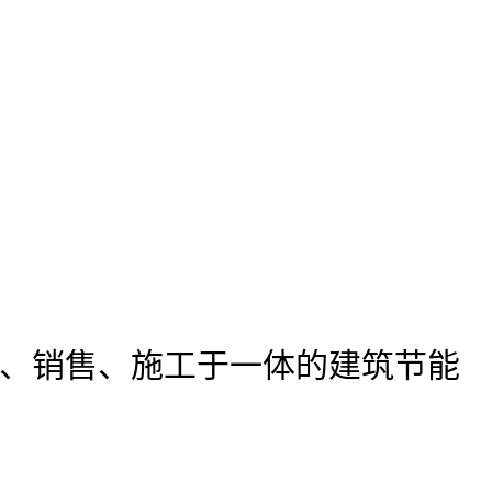
、销售、施工于一体的建筑节能