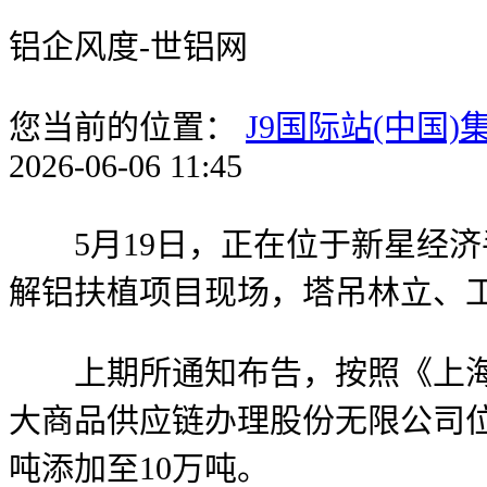
铝企风度-世铝网
您当前的位置：
J9国际站(中国)
2026-06-06 11:45
5月19日，正在位于新星经济
解铝扶植项目现场，塔吊林立、
上期所通知布告，按照《上海期
大商品供应链办理股份无限公司位
吨添加至10万吨。