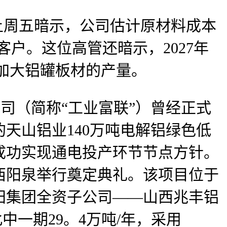
位高管上周五暗示，公司估计原材料成本
户。这位高管还暗示，2027年
正在加大铝罐板材的产量。
司（简称“工业富联”）曾经正式
天山铝业140万吨电解铝绿色低
成功实现通电投产环节节点方针。
西阳泉举行奠定典礼。该项目位于
阳集团全资子公司——山西兆丰铝
中一期29。4万吨/年，采用