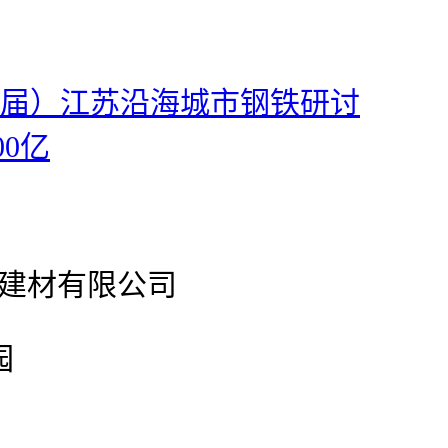
第五届）江苏沿海城市钢铁研讨
0亿
型建材有限公司
园