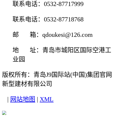
联系电话：0532-87717999
联系电话：0532-87718768
邮 箱：qdoukesi@126.com
地 址：青岛市城阳区国际空港工
业园
版权所有：青岛J9国际站(中国)集团官网
新型建材有限公司
|
网站地图
|
XML