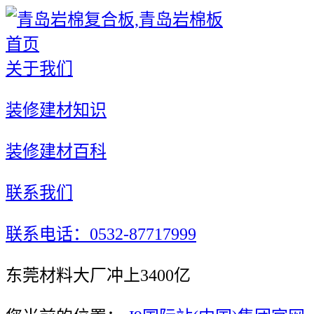
首页
关于我们
装修建材知识
装修建材百科
联系我们
联系电话：0532-87717999
东莞材料大厂冲上3400亿