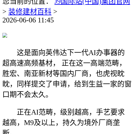
您当前的位置：
J9国际站(中国)集团官网
>
装修建材百科
>
2026-06-06 11:45
这是面向英伟达下一代AI办事器的
超高速高频基材， 正在这一高端范畴，
胜宏、南亚新材等国内厂商，也虎视眈
眈，同样提交了申请，给到生益一家的窗
口期不会太久。
正在AI范畴，级别越高，手艺要求
越高，M9及以上，持久为境外厂商垄
断。