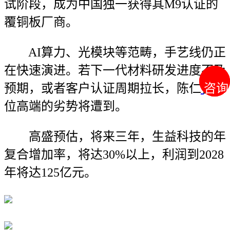
试阶段，成为中国独一获得其M9认证的
覆铜板厂商。
AI算力、光模块等范畴，手艺线仍正
在快速演进。若下一代材料研发进度不及
咨询
咨询
预期，或者客户认证周期拉长，陈仁喜卡
位高端的劣势将遭到。
高盛预估，将来三年，生益科技的年
复合增加率，将达30%以上，利润到2028
年将达125亿元。