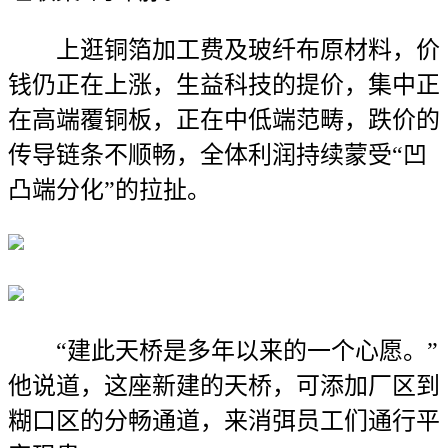
上逛铜箔加工费及玻纤布原材料，价
钱仍正在上涨，生益科技的提价，集中正
在高端覆铜板，正在中低端范畴，跌价的
传导链条不顺畅，全体利润持续蒙受“凹
凸端分化”的拉扯。
“建此天桥是多年以来的一个心愿。”
他说道，这座新建的天桥，可添加厂区到
糊口区的分畅通道，来消弭员工们通行平