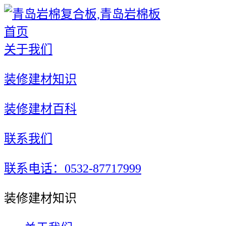
首页
关于我们
装修建材知识
装修建材百科
联系我们
联系电话：0532-87717999
装修建材知识