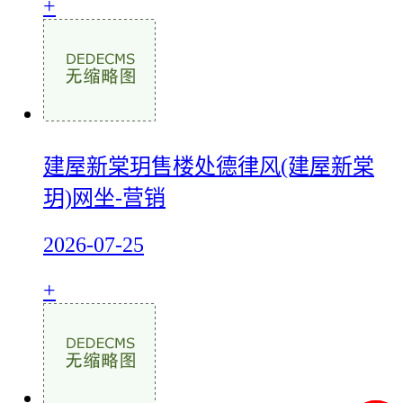
+
建屋新棠玥售楼处德律风(建屋新棠
玥)网坐-营销
2026-07-25
+