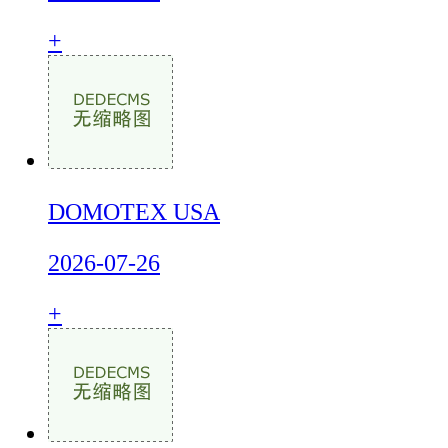
+
DOMOTEX USA
2026-07-26
+