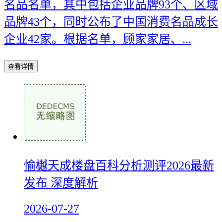
名品名单，其中包括企业品牌93个、区域
品牌43个，同时公布了中国消费名品成长
企业42家。根据名单，顾家家居、...
查看详情
愉樾天成楼盘百科分析测评2026最新
发布 深度解析
2026-07-27