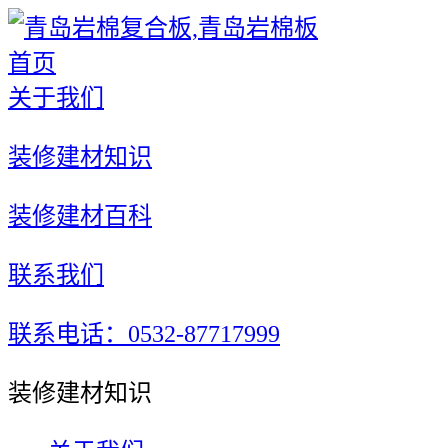
首页
关于我们
装修建材知识
装修建材百科
联系我们
联系电话：0532-87717999
装修建材知识