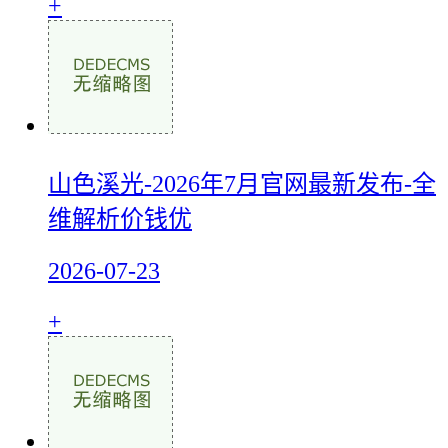
+
山色溪光-2026年7月官网最新发布-全
维解析价钱优
2026-07-23
+