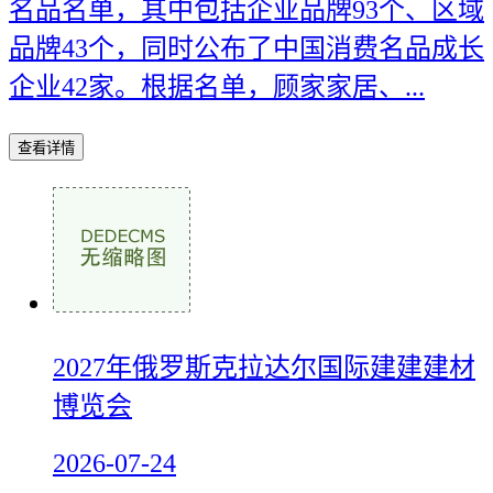
名品名单，其中包括企业品牌93个、区域
品牌43个，同时公布了中国消费名品成长
企业42家。根据名单，顾家家居、...
查看详情
2027年俄罗斯克拉达尔国际建建建材
博览会
2026-07-24