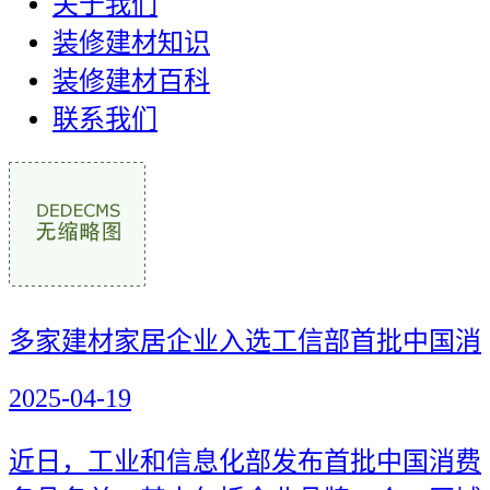
关于我们
装修建材知识
装修建材百科
联系我们
多家建材家居企业入选工信部首批中国消
2025-04-19
近日，工业和信息化部发布首批中国消费