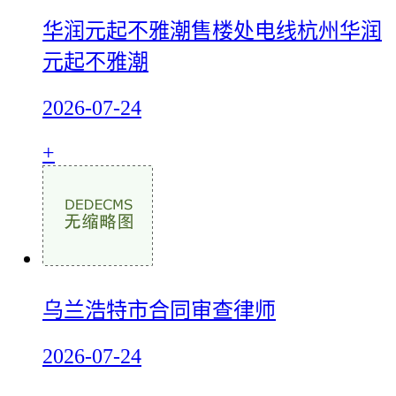
华润元起不雅潮售楼处电线杭州华润
元起不雅潮
2026-07-24
+
乌兰浩特市合同审查律师
2026-07-24